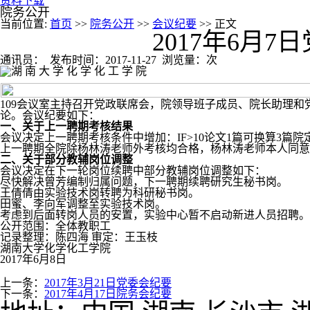
资料下载
院务公开
当前位置:
首页
>>
院务公开
>>
会议纪要
>> 正文
2017年6月
通讯员：
发布时间：
2017-11-27
浏览量：
次
109会议室主持召开党政联席会，院领导班子成员、院长助理
论。会议纪要如下：
一、关于上一聘期考核结果
会议决定上一聘期考核条件中增加：IF>10论文1篇可换算3篇
上一聘期全院除杨林涛老师外考核均合格，杨林涛老师本人同意
二、关于部分教辅岗位调整
会议决定在下一轮岗位续聘中部分教辅岗位调整如下：
尽快解决曾芳编制归属问题，下一聘期续聘研究生秘书岗。
王倩倩由实验技术岗转聘为科研秘书岗。
田蜜、李向军调整至实验技术岗。
考虑到后面转岗人员的安置，实验中心暂不启动新进人员招聘。
公开范围：全体教职工
记录整理：陈四海 审定：王玉枝
湖南大学化学化工学院
2017年6月8日
上一条：
2017年3月21日党委会纪要
下一条：
2017年4月17日院务会纪要