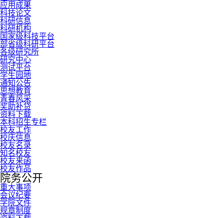
应用成果
科技论文
科研信息
科研机构
国家级科技平台
部省级科研平台
各级研究所
研究中心
测试平台
学生园地
通知公告
思想教育
青春风采
奖助补贷
资料下载
本科招生专栏
校友工作
校庆信息
校友名录
知名校友
校友来函
校友作品
院务公开
重大事项
会议纪要
学院文件
规章制度