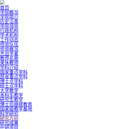
首页
学院概况
学院简介
历史沿革
学院领导
行政机构
学术机构
工作动态
师资队伍
师资概况
杰出学者
教师名册
荣休教师
学科介绍
国家重点学科
部省重点学科
博士点学科
硕士点学科
大学教学
本科生教学
研究生教学
博士后继续教育
国家级教学基地
科学研究
研究方向
研究成果
在研项目