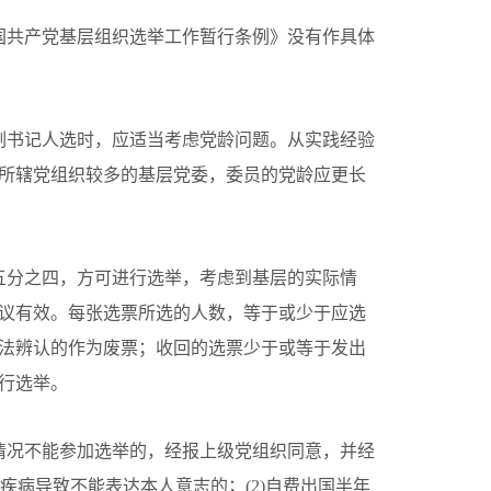
国共产党基层组织选举工作暂行条例》没有作具体
副书记人选时，应适当考虑党龄问题。从实践经验
所辖党组织较多的基层党委，委员的党龄应更长
五分之四，方可进行选举，考虑到基层的实际情
议有效。每张选票所选的人数，等于或少于应选
法辨认的作为废票；收回的选票少于或等于发出
行选举。
情况不能参加选举的，经报上级党组织同意，并经
疾病导致不能表达本人意志的；(2)自费出国半年