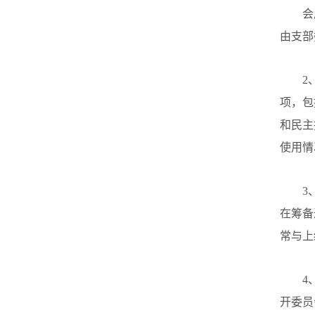
会
由支部
2
项，包
和民主
使用情
3
在筹备
常与上
4
开委员