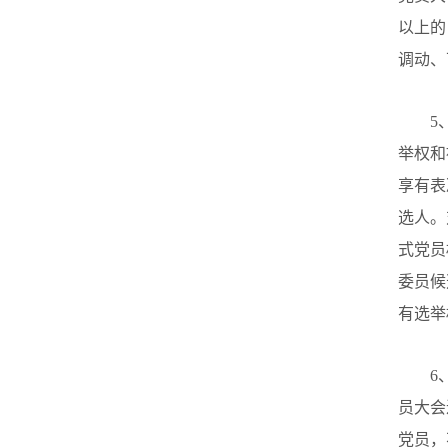
以上的
调动、
5
举权和
享有表
选人。
式党员
委员候
有选举
6
员大会
党员，