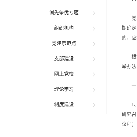
创先争优专题
党
组织机构
期确定
的，应
党建示范点
根
支部建设
举办法
网上党校
一
理论学习
制度建设
1
研究召
议程；