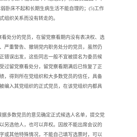
体弱卧床不起和长期生病生活不能自理的；(5)工作
式组织关系而没有转走的。
察看处分的党员，在留党察看期内没有表决权、选
、严重警告、撤销党内职务处分的党员，虽然仍
正错误出发，这些同志一般不宜被提名为委员候
受过留党察看处分，留党察看期满后已恢复了正
绩，得到所在党组织和大多数党员的信任，具备
被编入其党组织的正式党员，在该党组织内都具
根据多数党员的意见确定正式候选人名单，提交党
以另选他人，也可以弃权。因故不能出席会议的
字或其他特殊情况，不能自己填写选票时，可以