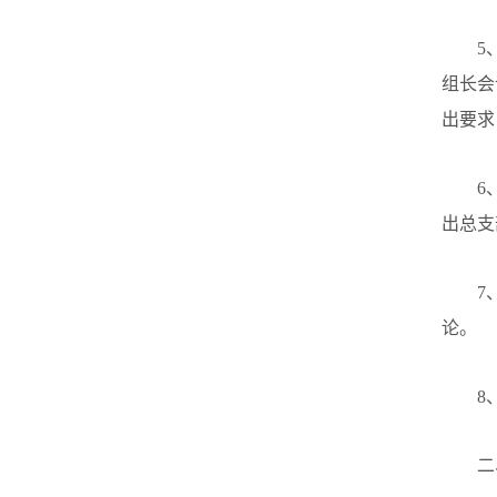
5
组长会
出要求
6
出总支
7
论。
8
二