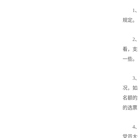
1
规定。
2
看，支
一些。
3
况，如
名额的
的选票
4
党员大