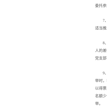
委托参
7
适当推
8
人的差
党支部
9
举时，
以得票
名额少
举。