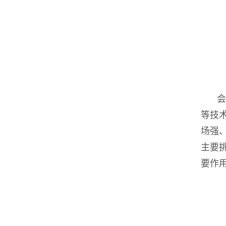
会
等技
场强
主要
要作