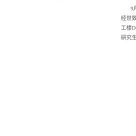
9
经世
工楼
研究