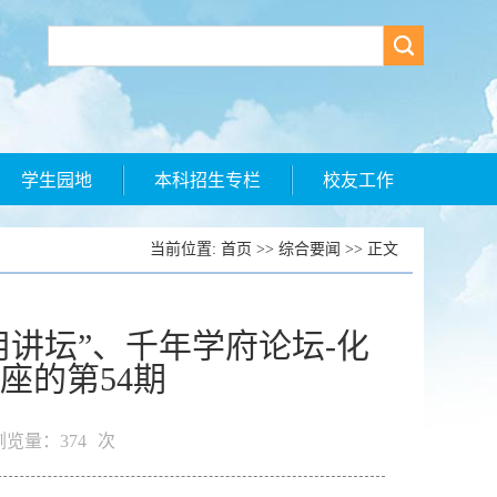
学生园地
本科招生专栏
校友工作
当前位置:
首页
>>
综合要闻
>> 正文
讲坛”、千年学府论坛-化
座的第54期
览量：
374
次