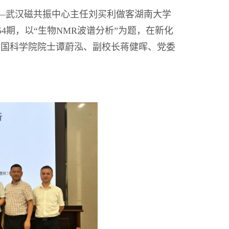
—武汉磁共振中心主任刘买利
做客湖南大学
4期
，以
“
生物
NMR波谱分析
”为题，在新化
中国科学院院士谭蔚泓、副校长蒋健晖、党委
。