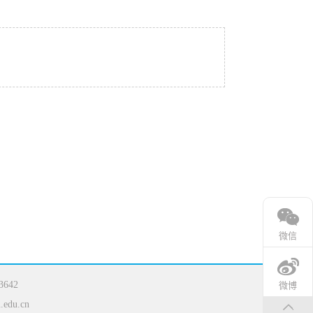
微信
642
微博
.edu.cn