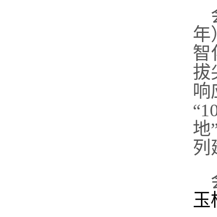
年
智
拔
响
“
1
地
列
玉