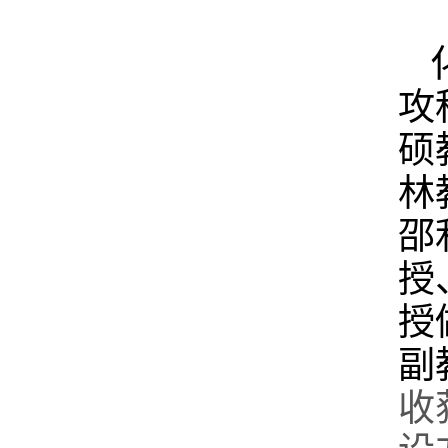
攻
硕
林
邵
授
授
副
收